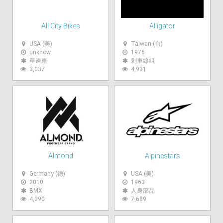
All City Bikes
Alligator
USA (美)
Taiwan (台)
unknow
1976
單速車
剎車線組
3,037
4,931
Almond
Alpinestars
Germany (德)
USA (美)
2010
1963
BMX
人身部品
4,090
7,689