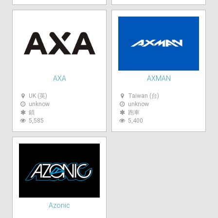
AXA
AXMAN
UK (英)
Taiwan (台)
unknow
unknow
鎖
跑車
5,585
5,400
Azonic