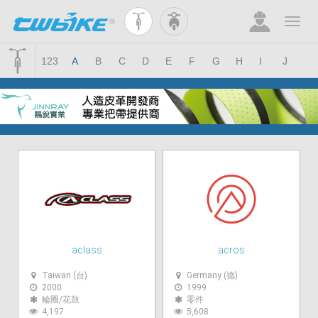
123
A
B
C
D
E
F
G
H
I
J
K
aclass
acros
Taiwan (台)
Germany (德)
2000
1999
輪圈/花鼓
零件
4,197
5,608