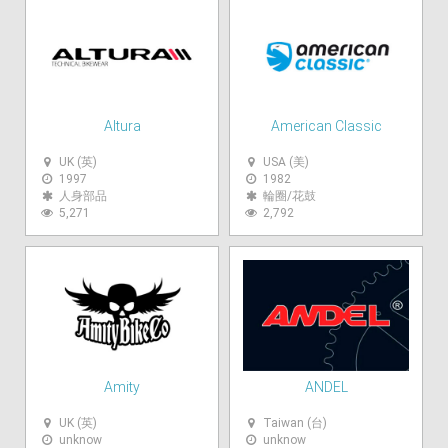
Altura
American Classic
UK (英)
USA (美)
1997
1982
人身部品
輪圈/花鼓
5,271
2,792
Amity
ANDEL
UK (英)
Taiwan (台)
unknow
unknow