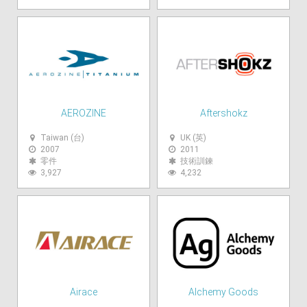
AEROZINE
Aftershokz
Taiwan (台)
UK (英)
2007
2011
零件
技術訓鍊
3,927
4,232
Airace
Alchemy Goods