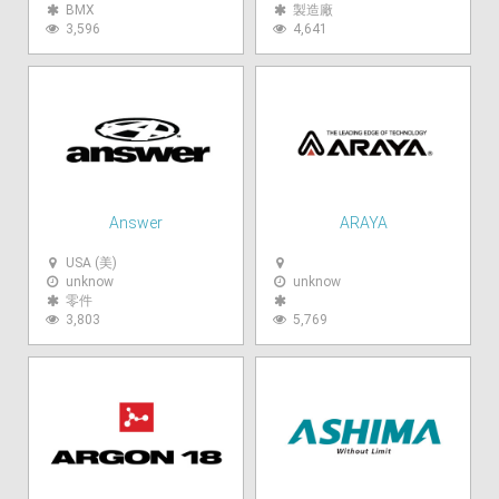
BMX
製造廠
3,596
4,641
Answer
ARAYA
USA (美)
unknow
unknow
零件
3,803
5,769