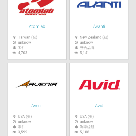
Atomlab
Avanti
Taiwan (台)
New Zealand (紐)
unknow
unknow
零件
整合品牌
4,703
5,141
Avenir
Avid
USA (美)
USA (美)
unknow
unknow
零件
剎車線組
3,599
5,188