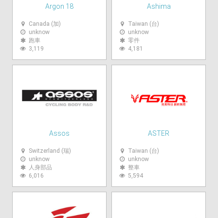
Argon 18
Ashima
Canada (加)
Taiwan (台)
unknow
unknow
跑車
零件
3,119
4,181
Assos
ASTER
Switzerland (瑞)
Taiwan (台)
unknow
unknow
人身部品
整車
6,016
5,594