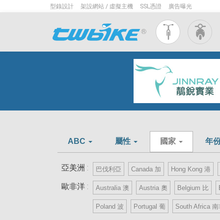
型錄設計
架設網站 / 虛擬主機
SSL憑證
廣告曝光
ABC
屬性
國家
年
亞美洲 :
巴伐利亞
Canada 加
Hong Kong 港
歐非洋 :
Australia 澳
Austria 奧
Belgium 比
Poland 波
Portugal 葡
South Africa 