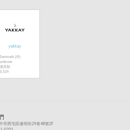
yakkay
Denmark (丹)
unknow
護具類
3,329
們
台中市西屯區逢明街29巷48號2F
1-0201