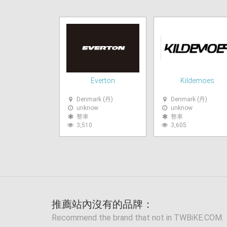
Everton
Kildemoes
Denmark (丹)
Denmark (丹)
unknow
unknow
整車
整車
3,510
3,605
推薦站內沒有的品牌：
Recommend the brand that not in TWBiKE.COM.