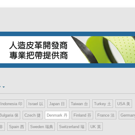
份
Indonesia 印
Israel 以
Japan 日
Taiwan 台
Turkey 土
USA 美
Bulgaria 保
Czech 捷
Denmark 丹
Finland 芬
France 法
German
南非
Spain 西
Sweden 瑞典
Switzerland 瑞
UK 英